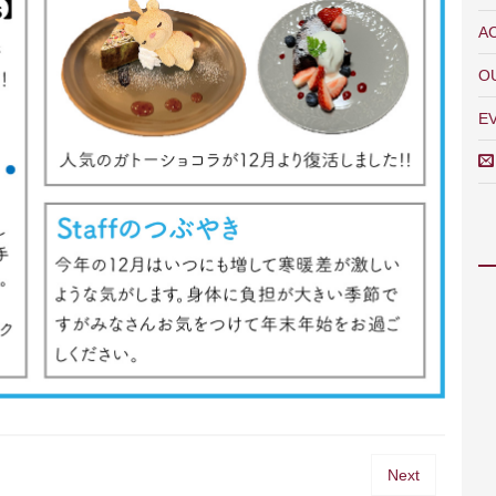
A
O
E
Next