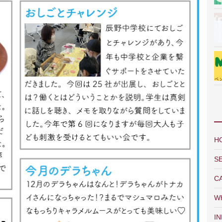
H
S
C
Wh
I