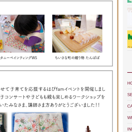
H
S
C
Wh
I