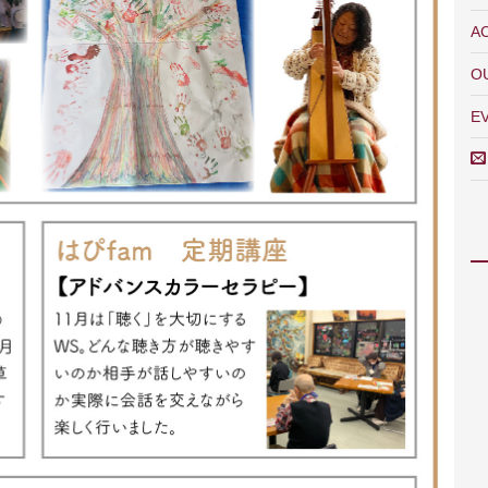
A
O
E